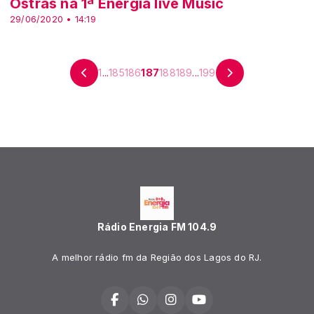
Ostras na 1ª Energia live Music
29/06/2020 • 14:19
1
...
185
186
187
188
189
...
199
Rádio Energia FM 104.9
A melhor rádio fm da Região dos Lagos do RJ.