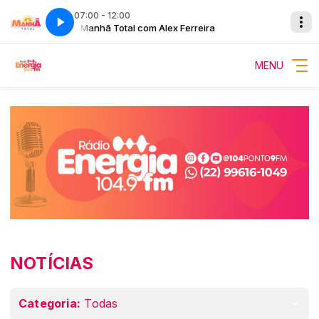
07:00 - 12:00
Manhã Total com Alex Ferreira
Na Vibe Energia com André Alves
MENU
NOTÍCIAS
Categoria:
Todas