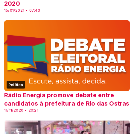
2020
15/01/2021 • 07:43
Política
Rádio Energia promove debate entre
candidatos à prefeitura de Rio das Ostras
11/11/2020 • 20:21