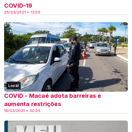
COVID-19
25/03/2021 • 13:05
Local
COVID - Macaé adota barreiras e
aumenta restrições
16/03/2021 • 00:25