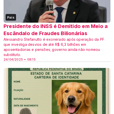
País
Presidente do INSS é Demitido em Meio a
Escândalo de Fraudes Bilionárias
Alessandro Stefanutto é exonerado após operação da PF
que investiga desvios de até R$ 6,3 bilhões em
aposentadorias e pensões; governo ainda não nomeou
substituto.
24/04/2025 • 08:15