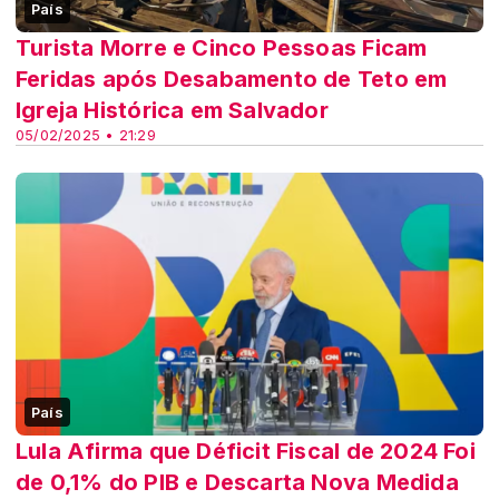
País
Turista Morre e Cinco Pessoas Ficam
Feridas após Desabamento de Teto em
Igreja Histórica em Salvador
05/02/2025 • 21:29
País
Lula Afirma que Déficit Fiscal de 2024 Foi
de 0,1% do PIB e Descarta Nova Medida