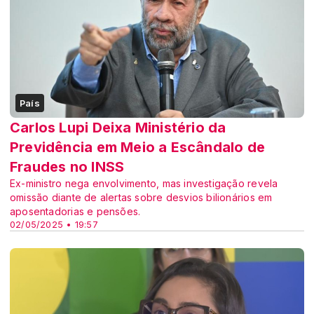
País
Carlos Lupi Deixa Ministério da
Previdência em Meio a Escândalo de
Fraudes no INSS
Ex-ministro nega envolvimento, mas investigação revela
omissão diante de alertas sobre desvios bilionários em
aposentadorias e pensões.
02/05/2025 • 19:57