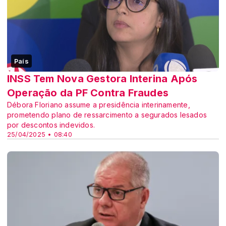
País
INSS Tem Nova Gestora Interina Após
Operação da PF Contra Fraudes
Débora Floriano assume a presidência interinamente,
prometendo plano de ressarcimento a segurados lesados
por descontos indevidos.
25/04/2025 • 08:40