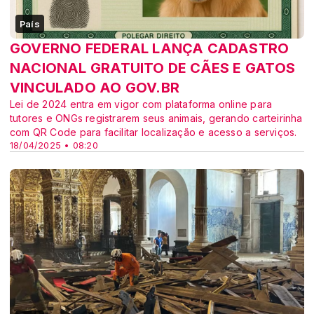
País
GOVERNO FEDERAL LANÇA CADASTRO
NACIONAL GRATUITO DE CÃES E GATOS
VINCULADO AO GOV.BR
Lei de 2024 entra em vigor com plataforma online para
tutores e ONGs registrarem seus animais, gerando carteirinha
com QR Code para facilitar localização e acesso a serviços.
18/04/2025 • 08:20