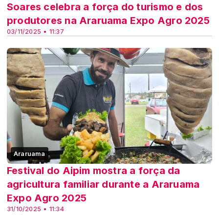
Soares celebra a força do turismo e dos
produtores na Araruama Expo Agro 2025
03/11/2025 • 11:37
Araruama
Festival do Aipim mostra a força da
agricultura familiar durante a Araruama
Expo Agro 2025
31/10/2025 • 11:34