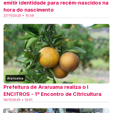
emitir identidade para recém-nascidos na
hora do nascimento
27/11/2025 • 10:39
Araruama
Prefeitura de Araruama realiza o I
ENCITROS - 1º Encontro de Citricultura
14/11/2025 • 12:01