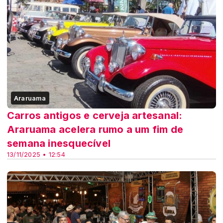
Araruama
Carros antigos e cerveja artesanal:
Araruama acelera rumo a um fim de
semana inesquecível
13/11/2025 • 12:54