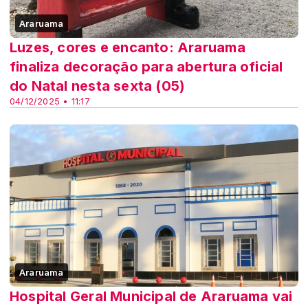
Araruama
Luzes, cores e encanto: Araruama
finaliza decoração para abertura oficial
do Natal nesta sexta (05)
04/12/2025 • 11:17
Araruama
Hospital Geral Municipal de Araruama vai