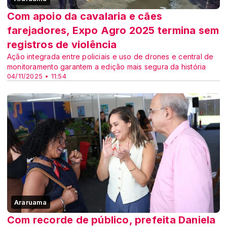
Com apoio da cavalaria e cães
farejadores, Expo Agro 2025 termina sem
registros de violência
Ação integrada entre policiais e uso de drones e central de
monitoramento garantem a edição mais segura da história
04/11/2025 • 11:54
Araruama
Com recorde de público, prefeita Daniela