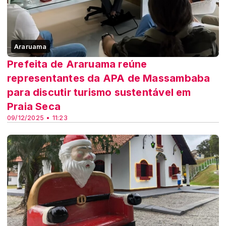
Araruama
Prefeita de Araruama reúne
representantes da APA de Massambaba
para discutir turismo sustentável em
Praia Seca
09/12/2025 • 11:23