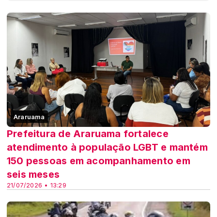
Araruama
Prefeitura de Araruama fortalece
atendimento à população LGBT e mantém
150 pessoas em acompanhamento em
seis meses
21/07/2026 • 13:29