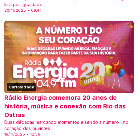
luta por igualdade
20/11/2025 • 09:41
Curiosidade
Rádio Energia comemora 20 anos de
história, música e conexão com Rio das
Ostras
Duas décadas marcando momentos e sendo a número 1 no
coração dos ouvintes
18/11/2025 • 12:58