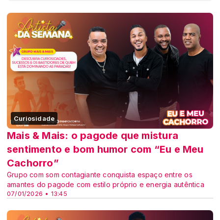
Curiosidade
Mais & Mais: o pagode que mistura
sentimento e bom humor com “Eu e Meu
Cachorro”
Grupo com som contagiante conquista espaço entre os
amantes do pagode com estilo próprio e energia autêntica
07/01/2026 • 13:45