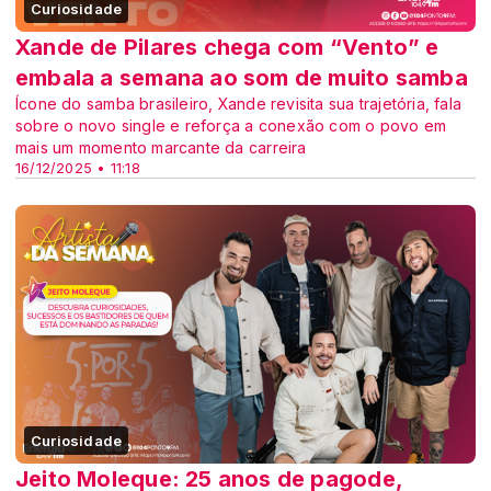
Curiosidade
Xande de Pilares chega com “Vento” e
embala a semana ao som de muito samba
Ícone do samba brasileiro, Xande revisita sua trajetória, fala
sobre o novo single e reforça a conexão com o povo em
mais um momento marcante da carreira
16/12/2025 • 11:18
Curiosidade
Jeito Moleque: 25 anos de pagode,