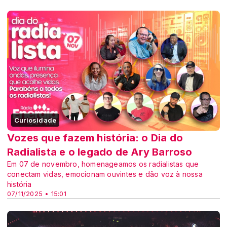
Curiosidade
Vozes que fazem história: o Dia do
Radialista e o legado de Ary Barroso
Em 07 de novembro, homenageamos os radialistas que
conectam vidas, emocionam ouvintes e dão voz à nossa
história
07/11/2025 • 15:01