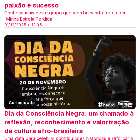
paixão e sucesso
Conheça mais deste grupo que vem brilhando forte com
“Minha Estrela Perdida”
01/12/2025 • 13:35
Curiosidade
Dia da Consciência Negra: um chamado à
reflexão, reconhecimento e valorização
da cultura afro-brasileira
Uma data para celebrar contribuições históricas e reforçar a