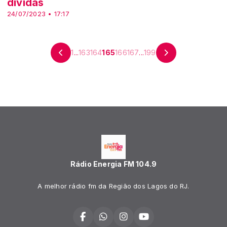
dívidas
24/07/2023 • 17:17
1
...
163
164
165
166
167
...
199
Rádio Energia FM 104.9
A melhor rádio fm da Região dos Lagos do RJ.