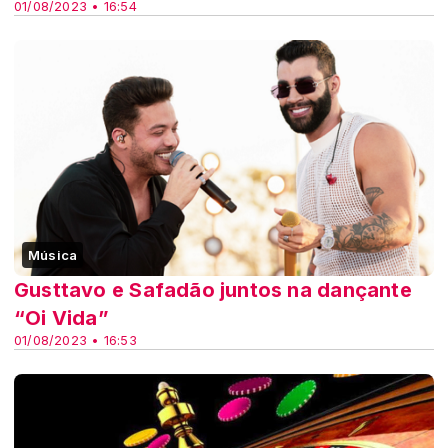
01/08/2023 • 16:54
Música
Gusttavo e Safadão juntos na dançante
“Oi Vida”
01/08/2023 • 16:53