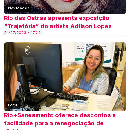
Novidades
Rio das Ostras apresenta exposição
“Trajetória” do artista Adilson Lopes
24/07/2023 • 17:29
Local
Rio+Saneamento oferece descontos e
facilidade para a renegociação de