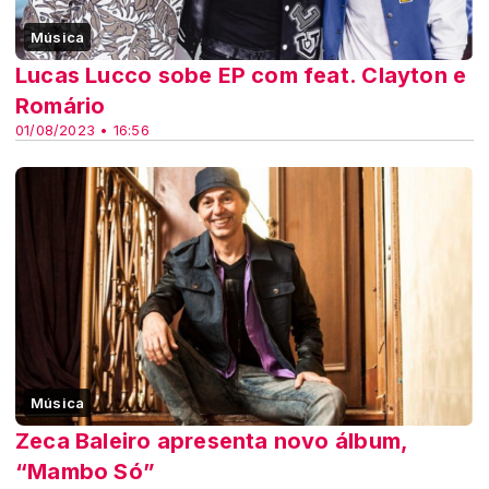
Música
Lucas Lucco sobe EP com feat. Clayton e
Romário
01/08/2023 • 16:56
Música
Zeca Baleiro apresenta novo álbum,
“Mambo Só”