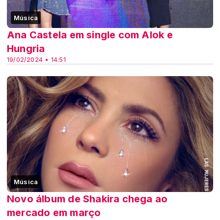
Música
Ana Castela em single com Alok e
Hungria
19/02/2024 • 14:51
Música
Novo álbum de Shakira chega ao
mercado em março