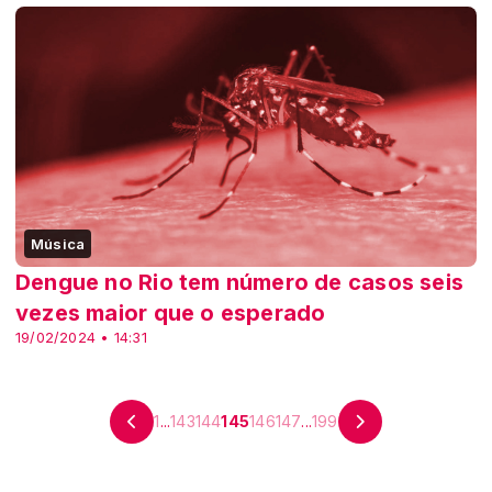
Música
Dengue no Rio tem número de casos seis
vezes maior que o esperado
19/02/2024 • 14:31
1
...
143
144
145
146
147
...
199