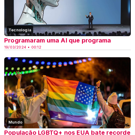
Tecnologia
Programaram uma AI que programa
19/03/2024 • 00:12
Mundo
População LGBTQ+ nos EUA bate recorde