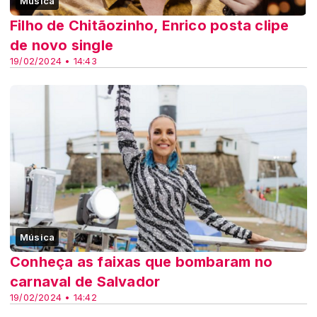
Música
Filho de Chitãozinho, Enrico posta clipe
de novo single
19/02/2024 • 14:43
Música
Conheça as faixas que bombaram no
carnaval de Salvador
19/02/2024 • 14:42