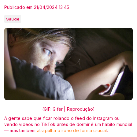
Publicado em 21/04/2024 13:45
Saúde
(GIF: Gifer | Reprodução)
A gente sabe que ficar rolando o feed do Instagram ou
vendo vídeos no TikTok antes de dormir é um hábito mundial
— mas também
atrapalha o sono de forma crucial
.