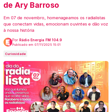
de Ary Barroso
Em 07 de novembro, homenageamos os radialistas
que conectam vidas, emocionam ouvintes e dão voz
à nossa história
Por
Rádio Energia FM 104.9
Publicado em 07/11/2025 15:01
Curiosidade