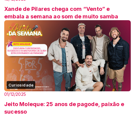
Xande de Pilares chega com “Vento” e
embala a semana ao som de muito samba
Curiosidade
01/12/2025
Jeito Moleque: 25 anos de pagode, paixão e
sucesso