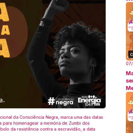
C
07/
Ma
se
Me
ional da Consciência Negra, marca uma das datas
iada para homenagear a memória de Zumbi dos
bolo da resistência contra a escravidão, a data