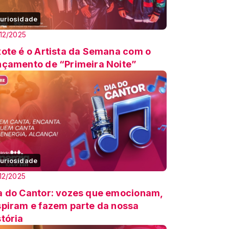
uriosidade
12/2025
xote é o Artista da Semana com o
nçamento de “Primeira Noite”
uriosidade
12/2025
a do Cantor: vozes que emocionam,
spiram e fazem parte da nossa
stória