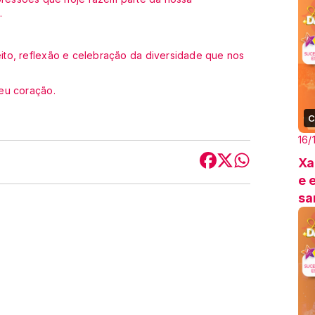
.
to, reflexão e celebração da diversidade que nos
eu coração.
C
16/
Xa
e 
s