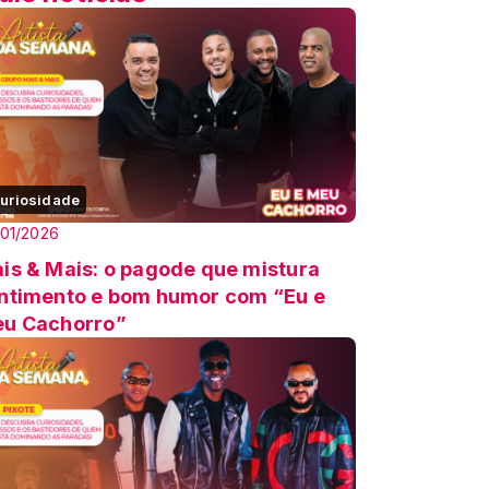
uriosidade
01/2026
is & Mais: o pagode que mistura
ntimento e bom humor com “Eu e
u Cachorro”