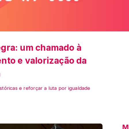
egra: um chamado à
nto e valorização da
a
tóricas e reforçar a luta por igualdade
M