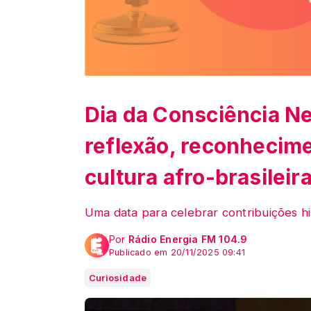
Dia da Consciência N
reflexão, reconhecime
cultura afro-brasileir
Uma data para celebrar contribuições his
Por
Rádio Energia FM 104.9
Publicado em 20/11/2025 09:41
Curiosidade