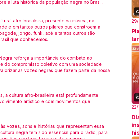
e a luta histórica da população negra no Brasil.
C
ural afro-brasileira, presente na música, na
29/
idade e em tantos outros pilares que constroem a
Pi
pagode, jongo, funk, axé e tantos outros são
la
Brasil que conhecemos.
 Negra reforça a importância do combate ao
al e do compromisso coletivo com uma sociedade
e valorizar as vozes negras que fazem parte da nossa
, a cultura afro-brasileira está profundamente
C
volvimento artístico e com movimentos que
22/
Di
in
às vozes, sons e histórias que representam essa
hi
cultura negra tem sido essencial para o rádio, para
xpressões que hoje fazem parte da nossa