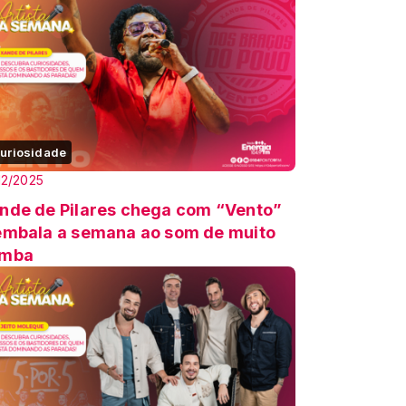
uriosidade
12/2025
nde de Pilares chega com “Vento”
embala a semana ao som de muito
amba