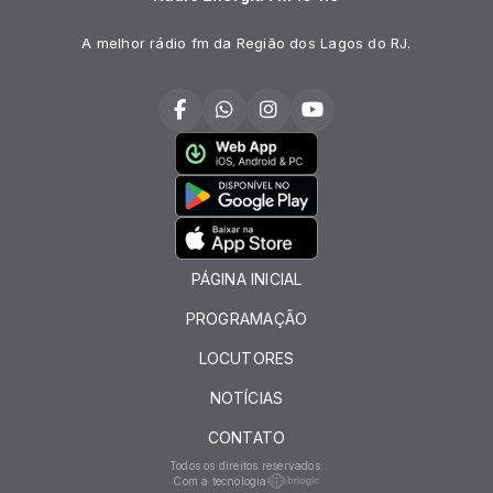
A melhor rádio fm da Região dos Lagos do RJ.
PÁGINA INICIAL
PROGRAMAÇÃO
LOCUTORES
NOTÍCIAS
CONTATO
Todos os direitos reservados.
Com a tecnologia