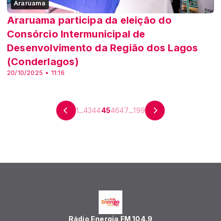
Araruama
Araruama participa da eleição do
Consórcio Intermunicipal de
Desenvolvimento da Região dos Lagos
(Conderlagos)
20/10/2025 • 11:16
1
...
43
44
45
46
47
...
199
Rádio Energia FM 104.9