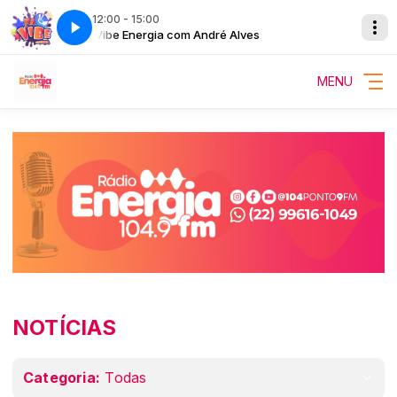
12:00 - 15:00
Na Vibe Energia com André Alves
Na Vibe E
MENU
NOTÍCIAS
Categoria:
Todas