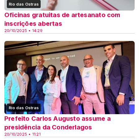
Rio das Ostras
Oficinas gratuitas de artesanato com
inscrições abertas
20/10/2025 • 14:29
Rio das Ostras
Prefeito Carlos Augusto assume a
presidência da Conderlagos
20/10/2025 • 11:21