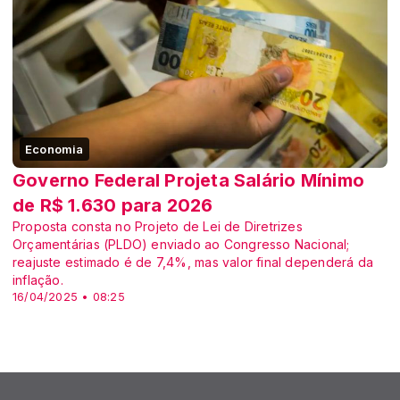
Economia
Governo Federal Projeta Salário Mínimo
de R$ 1.630 para 2026
Proposta consta no Projeto de Lei de Diretrizes
Orçamentárias (PLDO) enviado ao Congresso Nacional;
reajuste estimado é de 7,4%, mas valor final dependerá da
inflação.
16/04/2025 • 08:25