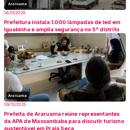
Araruama
14/01/2026
Prefeitura instala 1.000 lâmpadas de led em
Iguabinha e amplia segurança no 5º distrito
Araruama
09/12/2025
Prefeita de Araruama reúne representantes
da APA de Massambaba para discutir turismo
sustentável em Praia Seca