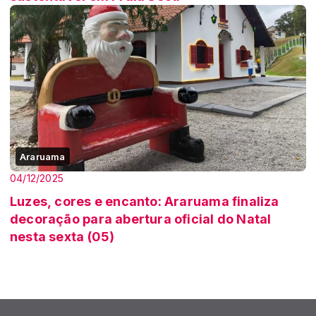
Araruama
04/12/2025
Luzes, cores e encanto: Araruama finaliza
decoração para abertura oficial do Natal
nesta sexta (05)