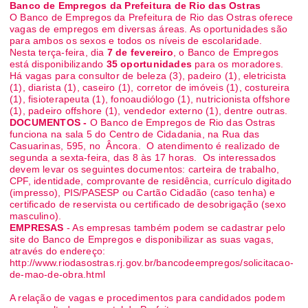
Banco de Empregos da Prefeitura de Rio das Ostras
O Banco de Empregos da Prefeitura de Rio das Ostras oferece
vagas de empregos em diversas áreas. As oportunidades são
para ambos os sexos e todos os níveis de escolaridade.
Nesta terça-feira, dia
7 de fevereiro
, o Banco de Empregos
está disponibilizando
35 oportunidades
para os moradores.
Há vagas para consultor de beleza (3), padeiro (1), eletricista
(1), diarista (1), caseiro (1), corretor de imóveis (1), costureira
(1), fisioterapeuta (1), fonoaudiólogo (1), nutricionista offshore
(1), padeiro offshore (1), vendedor externo (1), dentre outras.
DOCUMENTOS -
O Banco de Empregos de Rio das Ostras
funciona na sala 5 do Centro de Cidadania, na Rua das
Casuarinas, 595, no Âncora. O atendimento é realizado de
segunda a sexta-feira, das 8 às 17 horas. Os interessados
devem levar os seguintes documentos: carteira de trabalho,
CPF, identidade, comprovante de residência, currículo digitado
(impresso), PIS/PASESP ou Cartão Cidadão (caso tenha) e
certificado de reservista ou certificado de desobrigação (sexo
masculino).
EMPRESAS
- As empresas também podem se cadastrar pelo
site do Banco de Empregos e disponibilizar as suas vagas,
através do endereço:
http://www.riodasostras.rj.gov.br/bancodeempregos/solicitacao-
de-mao-de-obra.html
A relação de vagas e procedimentos para candidados podem