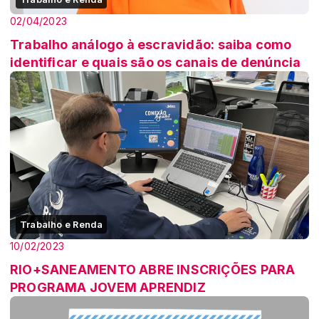
02/04/2023
Trabalho análogo à escravidão: saiba como
identificar e quais são os canais de denúncia
Trabalho e Renda
10/02/2023
RIO+SANEAMENTO ABRE INSCRIÇÕES PARA
PROGRAMA JOVEM APRENDIZ