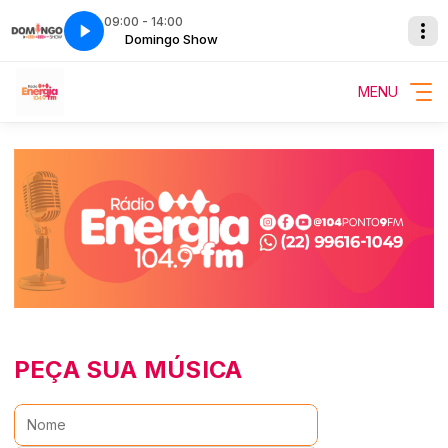
09:00 - 14:00
Show
ecial
Faixa Especial
Domingo Show
MENU
PEÇA SUA MÚSICA
Nome: