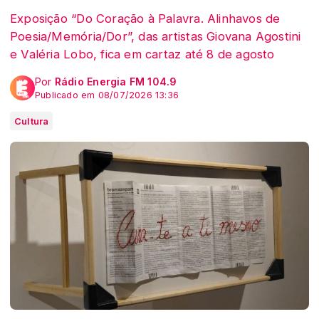
Exposição “Do Coração à Palavra. Alinhavos de
Poesia/Memória/Dor”, das artistas Giovana Agostini
e Valéria Lobo, fica em cartaz até 8 de agosto
Por
Rádio Energia FM 104.9
Publicado em 08/07/2026 13:36
Cultura