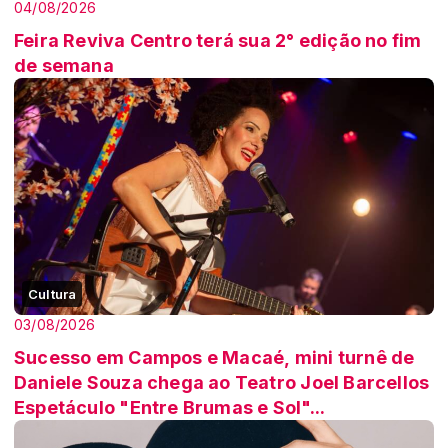
04/08/2026
Feira Reviva Centro terá sua 2° edição no fim
de semana
Cultura
03/08/2026
Sucesso em Campos e Macaé, mini turnê de
Daniele Souza chega ao Teatro Joel Barcellos
Espetáculo "Entre Brumas e Sol"...