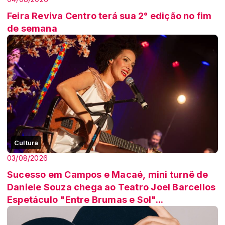
Feira Reviva Centro terá sua 2° edição no fim
de semana
Cultura
03/08/2026
Sucesso em Campos e Macaé, mini turnê de
Daniele Souza chega ao Teatro Joel Barcellos
Espetáculo "Entre Brumas e Sol"...