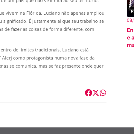
de um país que não se limita ao seu território.
R
s que vivem na Flórida, Luciano não apenas ampliou
08
significado. É justamente aí que seu trabalho se
as de fazer as coisas de forma diferente, com
En
e 
ma
tro de limites tradicionais, Luciano está
TV Alerj como protagonista numa nova fase da
enas se comunica, mas se faz presente onde quer