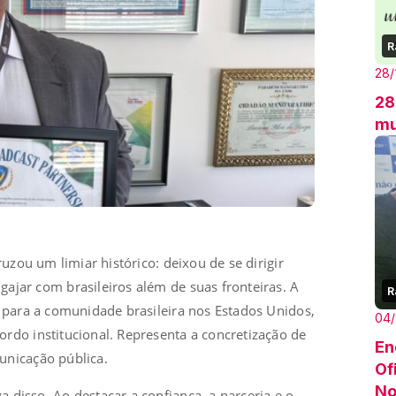
R
28/
28
mu
ruzou um limiar histórico: deixou de se dirigir
ajar com brasileiros além de suas fronteiras. A
R
a para a comunidade brasileira nos Estados Unidos,
04
rdo institucional. Representa a concretização de
En
unicação pública.
Of
No
 disso. Ao destacar a confiança, a parceria e o