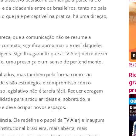
da cidadania entre os brasileiros, tanto no país
a o que já é perceptível na prática: há uma direção,
areza, que a comunicação não se resume a
 contexto, significa aproximar o Brasil daqueles
gens. Significa garantir que a TV Alerj deixe de ser
R
elo, uma presença e um senso de pertencimento.
15/
sultados, mas também pela forma como são
Ri
gr
de visão estratégica e compromisso com o
pr
so legislativo não é tarefa fácil. Requer coragem
dade para articular ideias e, sobretudo, a
 e deve ocupar novos espaços.
ncia. Ele redefine o papel da
TV Alerj
e inaugura
titucional brasileira, mais aberta, mais