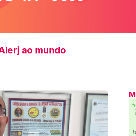
 Alerj ao mundo
M