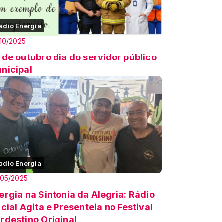
adio Energia
10/2025
 de outubro dia do servidor público
nicipal
adio Energia
/05/2025
ergia na Sintonia da Alegria: Rádio
icial Agita e Presenteia no Festival
rdestino Original