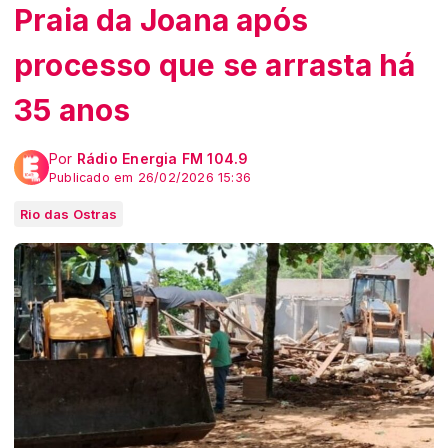
Praia da Joana após
processo que se arrasta há
35 anos
Por
Rádio Energia FM 104.9
Publicado em 26/02/2026 15:36
Rio das Ostras