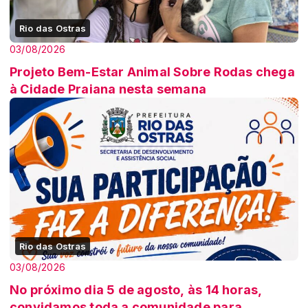
Rio das Ostras
03/08/2026
Projeto Bem-Estar Animal Sobre Rodas chega
à Cidade Praiana nesta semana
Rio das Ostras
03/08/2026
No próximo dia 5 de agosto, às 14 horas,
convidamos toda a comunidade para