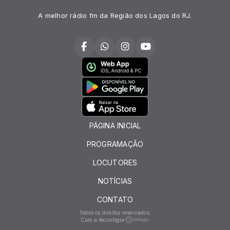
A melhor rádio fm da Região dos Lagos do RJ.
PÁGINA INICIAL
PROGRAMAÇÃO
LOCUTORES
NOTÍCIAS
CONTATO
Todos os direitos reservados.
Com a tecnologia