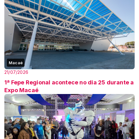
Macaé
21/07/2026
1ª Fepe Regional acontece no dia 25 durante a
Expo Macaé