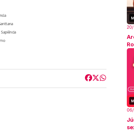
ncia
M
Santtana
20
n Sapiência
Ar
rno
Ro
M
06
Jú
se