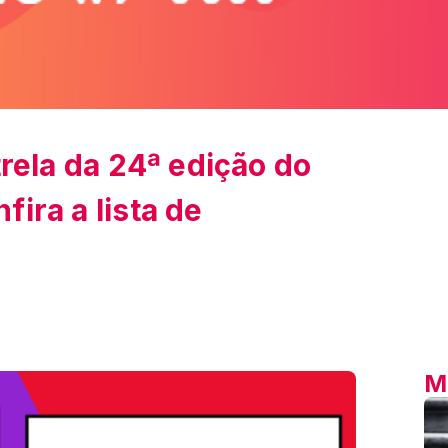
trela da 24ª edição do
ira a lista de
M