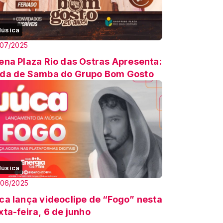
úsica
/07/2025
ena Plaza Rio das Ostras Apresenta:
da de Samba do Grupo Bom Gosto
úsica
/06/2025
ca lança videoclipe de “Fogo” nesta
xta-feira, 6 de junho