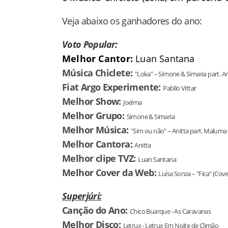
Veja abaixo os ganhadores do ano:
Voto Popular:
Melhor Cantor:
Luan Santana
Música Chiclete:
"Loka" – Simone & Simaria part. An
Fiat Argo Experimente:
Pabllo Vittar
Melhor Show:
Joelma
Melhor Grupo:
Simone & Simaria
Melhor Música:
"Sim ou não" – Anitta part. Maluma
Melhor Cantora:
Anitta
Melhor clipe TVZ:
Luan Santana
Melhor Cover da Web:
Luísa Sonza – "Fica" (Cov
Superjúri:
Canção do Ano:
Chico Buarque - As Caravanas
Melhor Disco:
Letrux - Letrux Em Noite de Climão