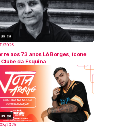
úsica
11/2025
rre aos 73 anos Lô Borges, ícone
 Clube da Esquina
úsica
/08/2025