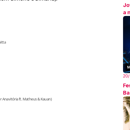
Jo
a 
itta
M
20
Fe
Ba
er Anavitória ft. Matheus & Kauan)