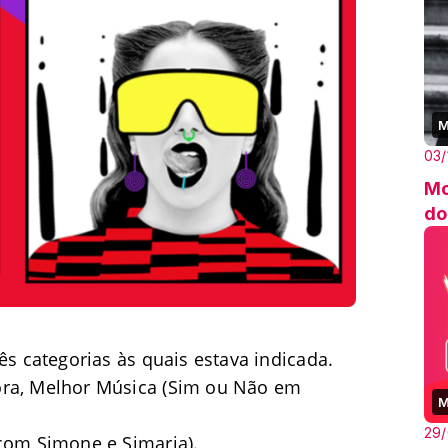
M
03/
Mo
do
ês categorias às quais estava indicada.
ora, Melhor Música (Sim ou Não em
M
29
 com Simone e Simaria).