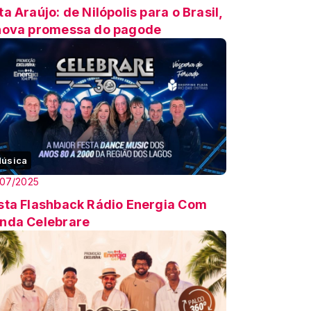
ta Araújo: de Nilópolis para o Brasil,
nova promessa do pagode
úsica
/07/2025
sta Flashback Rádio Energia Com
nda Celebrare