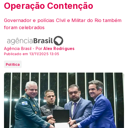
Operação Contenção
Governador e polícias CIvil e Militar do Rio também
foram celebrados
Agência Brasil - Por
Alex Rodrigues
Publicado em 13/11/2025 13:05
Política