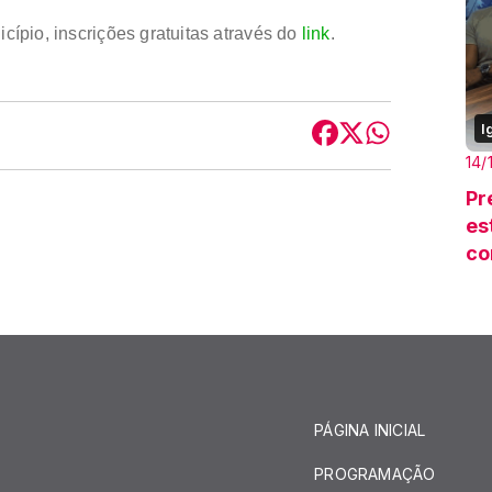
ípio, inscrições gratuitas através do
link
.
I
14/
Pr
es
co
PÁGINA INICIAL
PROGRAMAÇÃO