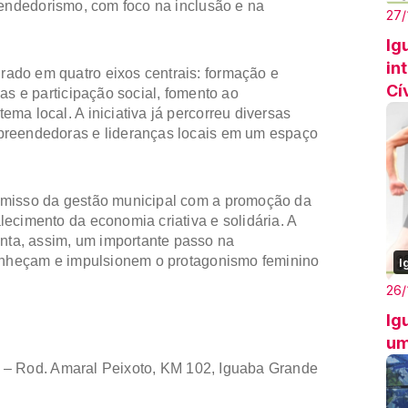
eendedorismo, com foco na inclusão e na
27/
Ig
in
ado em quatro eixos centrais: formação e
Cí
as e participação social, fomento ao
ma local. A iniciativa já percorreu diversas
preendedoras e lideranças locais em um espaço
omisso da gestão municipal com a promoção da
ecimento da economia criativa e solidária. A
ta, assim, um importante passo na
conheçam e impulsionem o protagonismo feminino
I
26/
Ig
um
– Rod. Amaral Peixoto, KM 102, Iguaba Grande