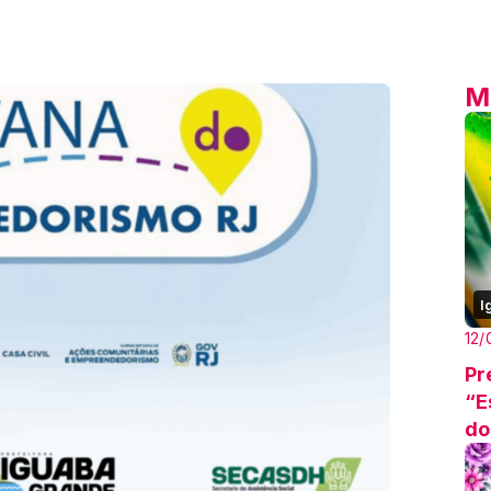
M
I
12/
Pr
“E
do