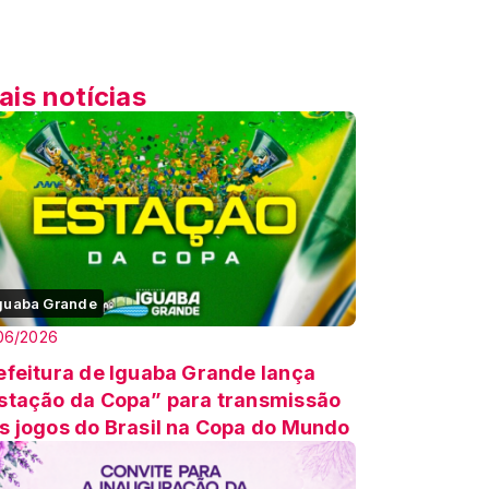
ais notícias
guaba Grande
06/2026
efeitura de Iguaba Grande lança
stação da Copa” para transmissão
s jogos do Brasil na Copa do Mundo