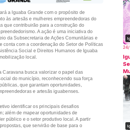
á a Iguaba Grande com o propósito de
unto às artesãs e mulheres empreendedoras do
s que contribuirão para a construção do
preendedorismo. A ação é uma iniciativa do
eio da Subsecretaria de Ações Comunitárias e
I
e conta com a coordenação do Setor de Políticas
24
sistência Social e Direitos Humanos de Iguaba
Ig
obilização local.
Se
Mu
a Caravana busca valorizar o papel das
ocial do município, reconhecendo sua força
 públicas, que garantam oportunidades,
 empreendedoras e artesãs iguabenses.
vo identificar os principais desafios
m; além de mapear oportunidades de
r público e o setor produtivo local. A partir
propostas, que servirão de base para o
I