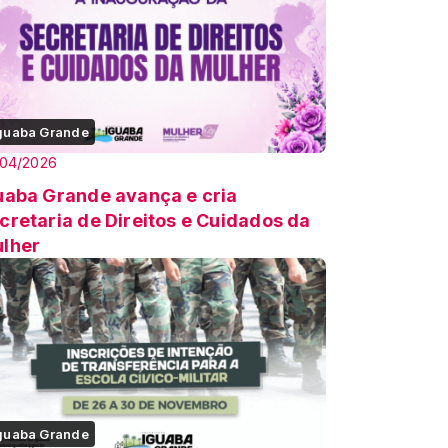
guaba Grande
/04/2026
uaba Grande avança e cria
cretaria de Direitos e Cuidados da
lher
guaba Grande