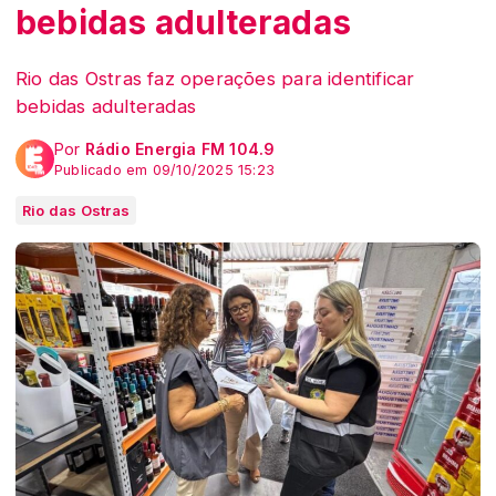
bebidas adulteradas
Rio das Ostras faz operações para identificar
bebidas adulteradas
Por
Rádio Energia FM 104.9
Publicado em 09/10/2025 15:23
Rio das Ostras