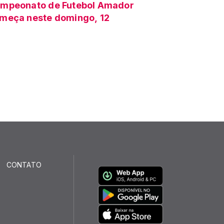
mpeonato de Futebol Amador
meça neste domingo, 12
CONTATO