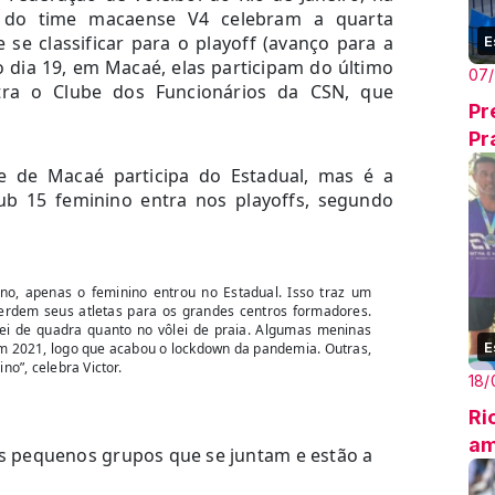
as do time macaense V4 celebram a quarta
se classificar para o playoff (avanço para a
E
 dia 19, em Macaé, elas participam do último
07
ntra o Clube dos Funcionários da CSN, que
Pr
Pr
e de Macaé participa do Estadual, mas é a
ub 15 feminino entra nos playoffs, segundo
o, apenas o feminino entrou no Estadual. Isso traz um
perdem seus atletas para os grandes centros formadores.
i de quadra quanto no vôlei de praia. Algumas meninas
E
m 2021, logo que acabou o lockdown da pandemia. Outras,
o”, celebra Victor.
18/
Ri
am
ios pequenos grupos que se juntam e estão a