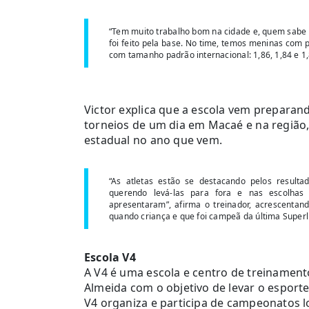
“Tem muito trabalho bom na cidade e, quem sabe 
foi feito pela base. No time, temos meninas com pe
com tamanho padrão internacional: 1,86, 1,84 e 1,
Victor explica que a escola vem preparan
torneios de um dia em Macaé e na regiã
estadual no ano que vem.
“As atletas estão se destacando pelos result
querendo levá-las para fora e nas escolhas
apresentaram”, afirma o treinador, acrescentand
quando criança e que foi campeã da última Superl
Escola V4
A V4 é uma escola e centro de treinamento
Almeida com o objetivo de levar o esporte
V4 organiza e participa de campeonatos lo