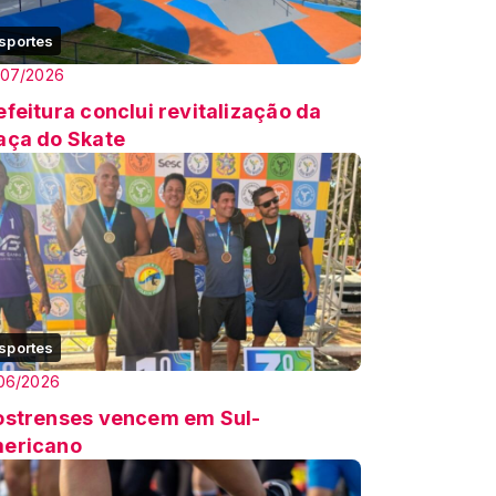
sportes
/07/2026
efeitura conclui revitalização da
aça do Skate
sportes
06/2026
ostrenses vencem em Sul-
ericano