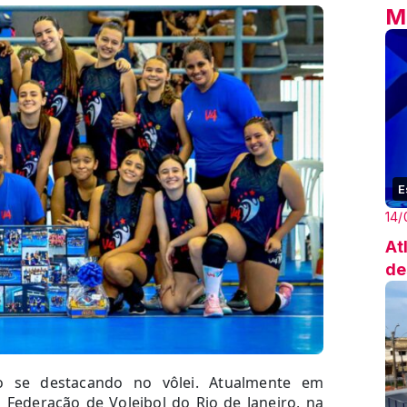
M
E
14/
At
de
o se destacando no vôlei. Atualmente em
Federação de Voleibol do Rio de Janeiro, na