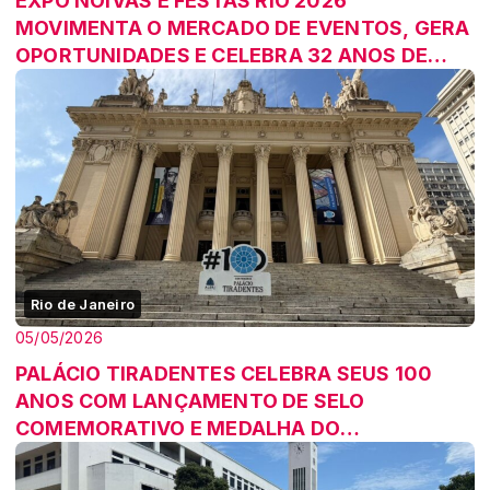
EXPO NOIVAS E FESTAS RIO 2026
MOVIMENTA O MERCADO DE EVENTOS, GERA
OPORTUNIDADES E CELEBRA 32 ANOS DE
HISTÓRIA
Rio de Janeiro
05/05/2026
PALÁCIO TIRADENTES CELEBRA SEUS 100
ANOS COM LANÇAMENTO DE SELO
COMEMORATIVO E MEDALHA DO
CENTENÁRIO