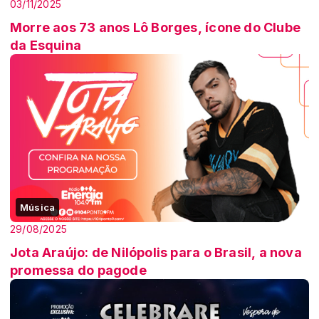
03/11/2025
Morre aos 73 anos Lô Borges, ícone do Clube
da Esquina
Música
29/08/2025
Jota Araújo: de Nilópolis para o Brasil, a nova
promessa do pagode