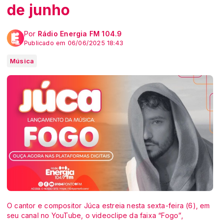
de junho
Por
Rádio Energia FM 104.9
Publicado em 06/06/2025 18:43
Música
O cantor e compositor Júca estreia nesta sexta-feira (6), em
seu canal no YouTube, o videoclipe da faixa “Fogo”,