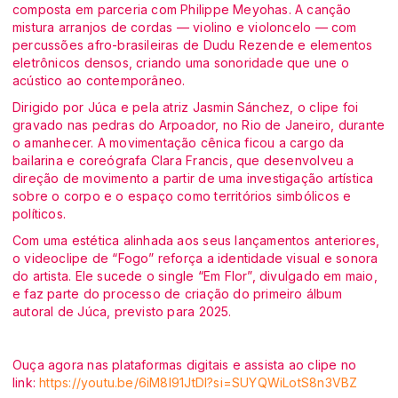
composta em parceria com Philippe Meyohas. A canção
mistura arranjos de cordas — violino e violoncelo — com
percussões afro-brasileiras de Dudu Rezende e elementos
eletrônicos densos, criando uma sonoridade que une o
acústico ao contemporâneo.
Dirigido por Júca e pela atriz Jasmin Sánchez, o clipe foi
gravado nas pedras do Arpoador, no Rio de Janeiro, durante
o amanhecer. A movimentação cênica ficou a cargo da
bailarina e coreógrafa Clara Francis, que desenvolveu a
direção de movimento a partir de uma investigação artística
sobre o corpo e o espaço como territórios simbólicos e
políticos.
Com uma estética alinhada aos seus lançamentos anteriores,
o videoclipe de “Fogo” reforça a identidade visual e sonora
do artista. Ele sucede o single “Em Flor”, divulgado em maio,
e faz parte do processo de criação do primeiro álbum
autoral de Júca, previsto para 2025.
Ouça agora nas plataformas digitais e assista ao clipe no
link:
https://youtu.be/6iM8I91JtDI?si=SUYQWiLotS8n3VBZ