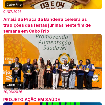
Cabo Frio
01/07/2026
Arraiá da Praça da Bandeira celebra as
tradições das festas juninas neste fim de
semana em Cabo Frio
Cabo Frio
29/06/2026
PROJETO AÇÃO EM SAÚDE