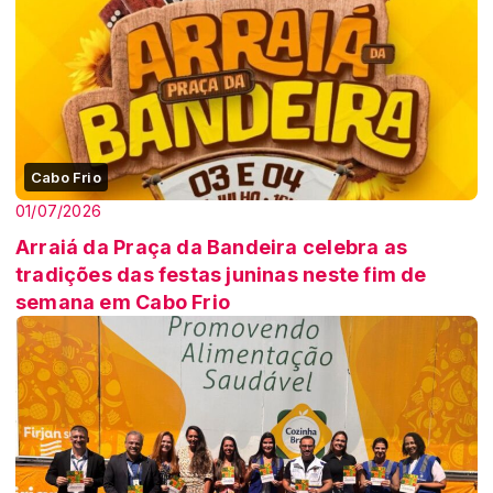
Cabo Frio
01/07/2026
Arraiá da Praça da Bandeira celebra as
tradições das festas juninas neste fim de
semana em Cabo Frio