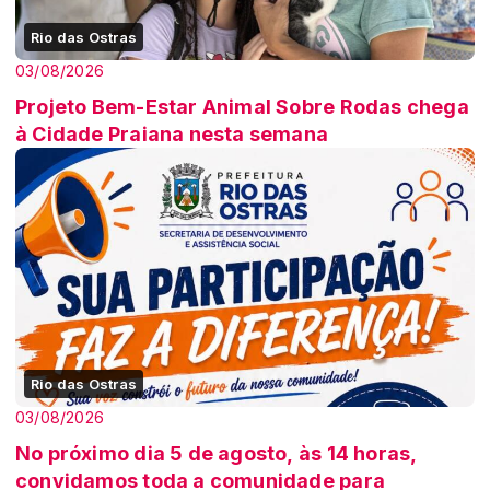
Rio das Ostras
03/08/2026
Projeto Bem-Estar Animal Sobre Rodas chega
à Cidade Praiana nesta semana
Rio das Ostras
03/08/2026
No próximo dia 5 de agosto, às 14 horas,
convidamos toda a comunidade para