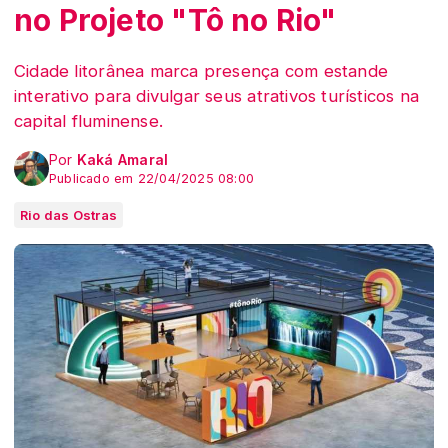
no Projeto "Tô no Rio"
Cidade litorânea marca presença com estande
interativo para divulgar seus atrativos turísticos na
capital fluminense.
Por
Kaká Amaral
Publicado em 22/04/2025 08:00
Rio das Ostras