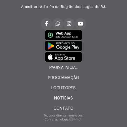
A melhor rádio fm da Região dos Lagos do RJ.
PÁGINA INICIAL
PROGRAMAÇÃO
LOCUTORES
NOTÍCIAS
CONTATO
Todos os direitos reservados.
Com a tecnologia