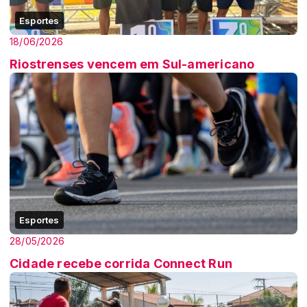
Esportes
18/06/2026
Riostrenses vencem em Sul-americano
Esportes
28/05/2026
Cidade recebe corrida Connect Run