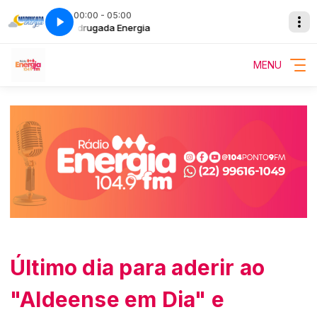
00:00 - 05:00
Madrugada Energia
MENU
Último dia para aderir ao
"Aldeense em Dia" e