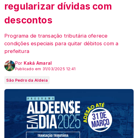
regularizar dívidas com
descontos
Programa de transação tributária oferece
condições especiais para quitar débitos com a
prefeitura
Por
Kaká Amaral
Publicado em 31/03/2025 12:41
São Pedro da Aldeia