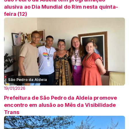
alusiva ao Dia Mundial do Rim nesta quinta-
feira (12)
São Pedro da Aldeia
19/01/2026
Prefeitura de São Pedro da Aldeia promove
encontro em alusão ao Mês da Visibilidade
Trans