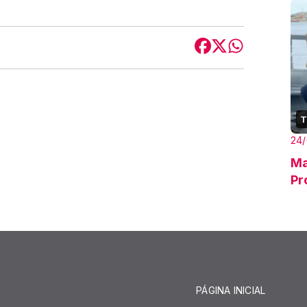
T
24/
Ma
Pr
PÁGINA INICIAL