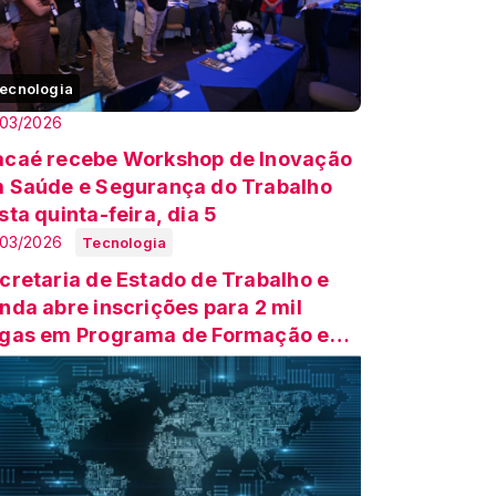
ecnologia
/03/2026
caé recebe Workshop de Inovação
 Saúde e Segurança do Trabalho
sta quinta-feira, dia 5
/03/2026
Tecnologia
cretaria de Estado de Trabalho e
nda abre inscrições para 2 mil
gas em Programa de Formação em
rketing Digita...