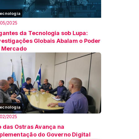
ecnologia
/05/2025
gantes da Tecnologia sob Lupa:
vestigações Globais Abalam o Poder
 Mercado
ecnologia
02/2025
o das Ostras Avança na
plementação do Governo Digital