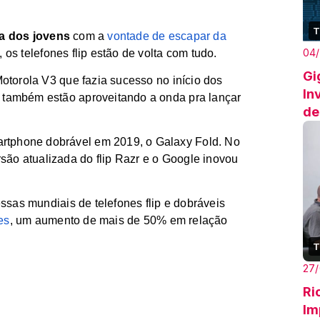
T
ia dos jovens
com a
vontade de escapar da
04
, os telefones flip estão de volta com tudo.
Gi
otorola V3 que fazia sucesso no início dos
In
 também estão aproveitando a onda pra lançar
de
artphone dobrável em 2019, o
Galaxy Fold
. No
rsão atualizada do
flip Razr
e o Google inovou
sas mundiais de telefones flip e dobráveis
es
, um aumento de mais de 50% em relação
T
27/
Ri
Im