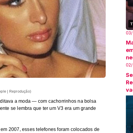
T
03
Ma
em
ne
02
Se
Re
va
ple | Reprodução)
Ma
 ditava a moda — com cachorrinhos na bolsa
nte se lembra que ter um V3 era um grande
 em 2007, esses telefones foram colocados de