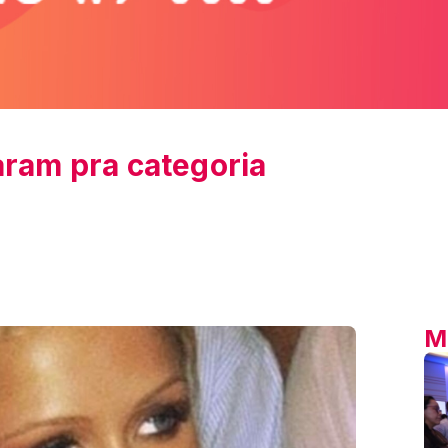
aram pra categoria
M