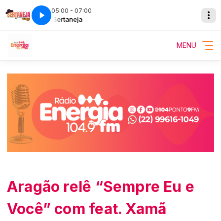
05:00 - 07:00
Energia Sertaneja
Energia Sertaneja
MENU
Aragão relê “Sempre Eu e
Você” com feat. Xamã