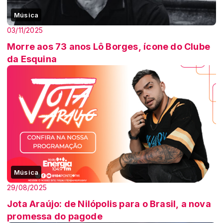
Música
03/11/2025
Morre aos 73 anos Lô Borges, ícone do Clube
da Esquina
Música
29/08/2025
Jota Araújo: de Nilópolis para o Brasil, a nova
promessa do pagode